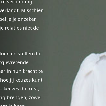
 of verbinding
verlangt. Misschien
oel je je onzeker
je relaties niet de
duen en stellen die
rgievretende
er in hun kracht te
oe jij keuzes kunt
— keuzes die rust,
ing brengen, zowel