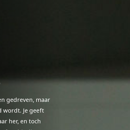
e
en gedreven, maar
d wordt. Je geeft
aar her, en toch